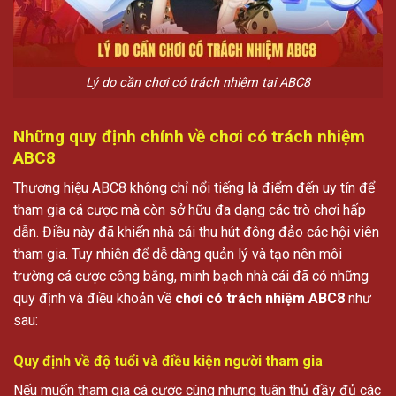
Lý do cần chơi có trách nhiệm tại ABC8
Những quy định chính về chơi có trách nhiệm
ABC8
Thương hiệu ABC8 không chỉ nổi tiếng là điểm đến uy tín để
tham gia cá cược mà còn sở hữu đa dạng các trò chơi hấp
dẫn. Điều này đã khiến nhà cái thu hút đông đảo các hội viên
tham gia. Tuy nhiên để dễ dàng quản lý và tạo nên môi
trường cá cược công bằng, minh bạch nhà cái đã có những
quy định và điều khoản về
chơi có trách nhiệm ABC8
như
sau:
Quy định về độ tuổi và điều kiện người tham gia
Nếu muốn tham gia cá cược cùng nhưng tuân thủ đầy đủ các