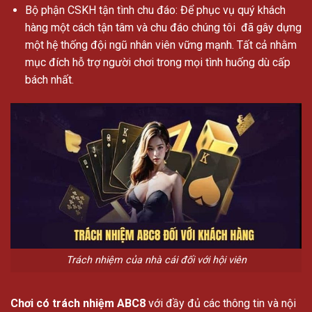
Bộ phận CSKH tận tình chu đáo: Để phục vụ quý khách
hàng một cách tận tâm và chu đáo chúng tôi đã gây dựng
một hệ thống đội ngũ nhân viên vững mạnh. Tất cả nhằm
mục đích hỗ trợ người chơi trong mọi tình huống dù cấp
bách nhất.
Trách nhiệm của nhà cái đối với hội viên
Chơi có trách nhiệm ABC8
với đầy đủ các thông tin và nội