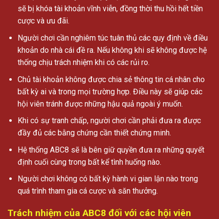
sẽ bị khóa tài khoản vĩnh viễn, đồng thời thu hồi hết tiền
cược và ưu đãi.
Người chơi cần nghiêm túc tuân thủ các quy định về điều
khoản do nhà cái đề ra. Nếu không khi sẽ không được hệ
thống chịu trách nhiệm khi có các rủi ro.
Chủ tài khoản không được chia sẻ thông tin cá nhân cho
bất kỳ ai và trong mọi trường hợp. Điều này sẽ giúp các
hội viên tránh được những hậu quả ngoài ý muốn.
Khi có sự tranh chấp, người chơi cần phải đưa ra được
đầy đủ các bằng chứng cần thiết chứng minh.
Hệ thống ABC8 sẽ là bên giữ quyền đưa ra những quyết
định cuối cùng trong bất kể tình huống nào.
Người chơi không có bất kỳ hành vi gian lận nào trong
quá trình tham gia cá cược và săn thưởng.
Trách nhiệm của ABC8 đối với các hội viên