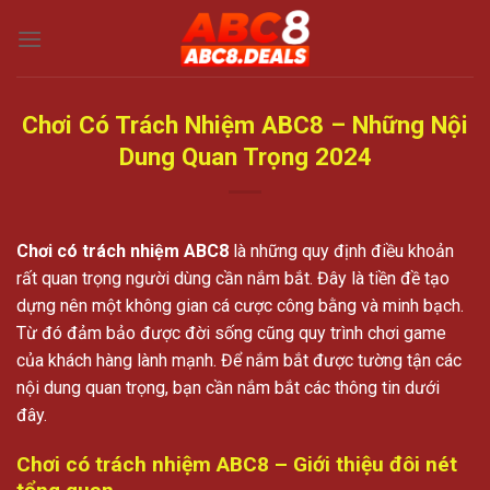
Bỏ
qua
nội
dung
Chơi Có Trách Nhiệm ABC8 – Những Nội
Dung Quan Trọng 2024
Chơi có trách nhiệm ABC8
là những quy định điều khoản
rất quan trọng người dùng cần nắm bắt. Đây là tiền đề tạo
dựng nên một không gian cá cược công bằng và minh bạch.
Từ đó đảm bảo được đời sống cũng quy trình chơi game
của khách hàng lành mạnh. Để nắm bắt được tường tận các
nội dung quan trọng, bạn cần nắm bắt các thông tin dưới
đây.
Chơi có trách nhiệm ABC8 – Giới thiệu đôi nét