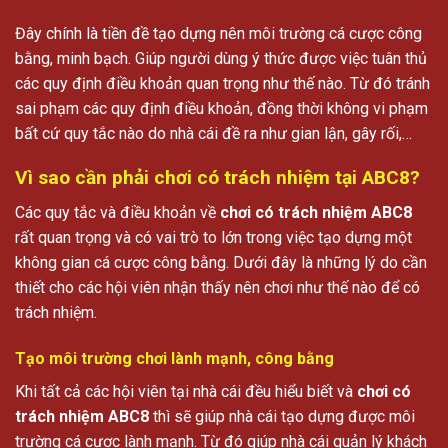
Đây chính là tiền đề tạo dựng nên môi trường cá cược công
bằng, minh bạch. Giúp người dùng ý thức được việc tuân thủ
các quy định điều khoản quan trọng như thế nào. Từ đó tránh
sai phạm các quy định điều khoản, đồng thời không vi phạm
bất cứ quy tắc nào do nhà cái đề ra như gian lận, gây rối,…
Vì sao cần phải chơi có trách nhiệm tại ABC8?
Các quy tắc và điều khoản về
chơi có trách nhiệm ABC8
rất quan trọng và có vai trò to lớn trong việc tạo dựng một
không gian cá cược công bằng. Dưới đây là những lý do cần
thiết cho các hội viên nhận thấy nên chơi như thế nào để có
trách nhiệm.
Tạo môi trường chơi lành mạnh, công bằng
Khi tất cả các hội viên tại nhà cái đều hiểu biết và
chơi có
trách nhiệm ABC8
thì sẽ giúp nhà cái tạo dựng được môi
trường cá cược lành mạnh. Từ đó giúp nhà cái quản lý khách