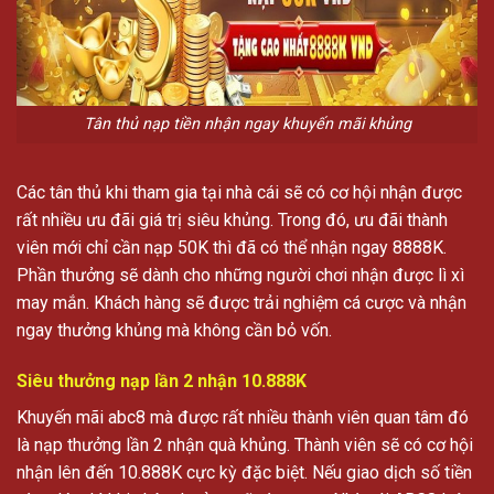
Tân thủ nạp tiền nhận ngay khuyến mãi khủng
Các tân thủ khi tham gia tại nhà cái sẽ có cơ hội nhận được
rất nhiều ưu đãi giá trị siêu khủng. Trong đó, ưu đãi thành
viên mới chỉ cần nạp 50K thì đã có thể nhận ngay 8888K.
Phần thưởng sẽ dành cho những người chơi nhận được lì xì
may mắn. Khách hàng sẽ được trải nghiệm cá cược và nhận
ngay thưởng khủng mà không cần bỏ vốn.
Siêu thưởng nạp lần 2 nhận 10.888K
Khuyến mãi abc8 mà được rất nhiều thành viên quan tâm đó
là nạp thưởng lần 2 nhận quà khủng. Thành viên sẽ có cơ hội
nhận lên đến 10.888K cực kỳ đặc biệt. Nếu giao dịch số tiền