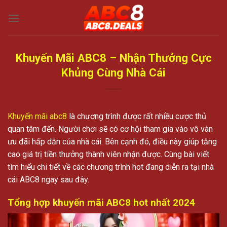
Bỏ
qua
nội
dung
Khuyến Mãi ABC8 – Nhận Thưởng Cực
Khủng Cùng Nhà Cái
Khuyến mãi abc8
là chương trình được rất nhiều cược thủ
quan tâm đến. Người chơi sẽ có cơ hội tham gia vào vô vàn
ưu đãi hấp dẫn của nhà cái. Bên cạnh đó, điều này giúp tăng
cao giá trị tiền thưởng thành viên nhận được. Cùng bài viết
tìm hiểu chi tiết về các chương trình hot đang diễn ra tại nhà
cái ABC8 ngay sau đây.
Tổng hợp khuyến mãi ABC8 hot nhất 2024