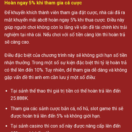
Hoàn ngay 5% khi tham gia cá cược
Để khuyến khích thành viên tham gia đặt cược, nhà cái đã ra
mắt khuyến mãi abc8 hoàn ngay 5% khi thua cược. Điều này
giúp người chơi không còn lo lắng về vấn đề tài chính khi trải
nghiệm tại nhà cái. Nếu chơi với số tiền càng lớn thì hoàn trả
sẽ càng cao.
Điều đặc biệt của chương trình này sẽ không giới hạn số tiền
nhận thưởng. Trong một số sự kiện đặc biệt thì tỷ lệ hoàn trả
có thể lên đến 10%. Tuy nhiên, để tham gia dễ dàng và không
gặp vấn đề thì anh em cần lưu ý một số điều:
Tại sảnh thể thao thì giá trị tiền có thể hoàn trả lên đến
25.888K.
Tham gia các sảnh cược bắn cá, nổ hũ, slot game thì sẽ
được hoàn trả lên đến 5% và không giới hạn.
Tại sảnh casino thì con số này được nâng cấp lên đến