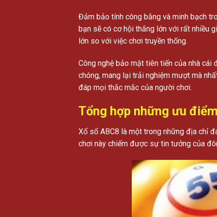
Đảm bảo tính công bằng và minh bạch tron
bạn sẽ có cơ hội thắng lớn với rất nhiều 
lớn so với việc chơi truyền thống.
Công nghệ bảo mật tiên tiến của nhà cái 
chóng, mang lại trải nghiệm mượt mà nhấ
đáp mọi thắc mắc của người chơi.
Tổng hợp những ưu điểm
Xổ số ABC8 là một trong những địa chỉ đá
chơi này chiếm được sự tin tưởng của đô