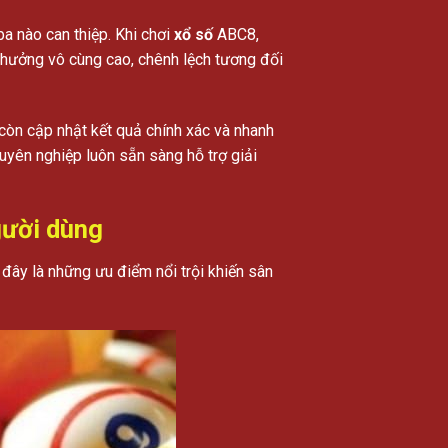
a nào can thiệp. Khi chơi
xổ số
ABC8,
ả thưởng vô cùng cao, chênh lệch tương đối
 còn cập nhật kết quả chính xác và nhanh
yên nghiệp luôn sẵn sàng hỗ trợ giải
ười dùng
 đây là những ưu điểm nổi trội khiến sân