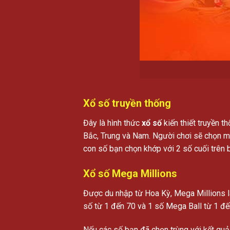
Xổ số truyền thống
Đây là hình thức
xổ số
kiến thiết truyền t
Bắc, Trung và Nam. Người chơi sẽ chọn mộ
con số bạn chọn khớp với 2 số cuối trên b
Xổ số Mega Millions
Được du nhập từ Hoa Kỳ, Mega Millions l
số từ 1 đến 70 và 1 số Mega Ball từ 1 đ
Nếu các số bạn đã chọn trùng với kết quả