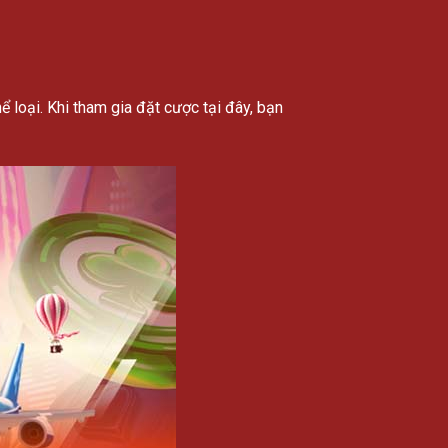
ể loại. Khi tham gia đặt cược tại đây, bạn