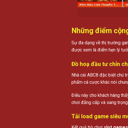
Những điểm cộng
Sự đa dạng về thị trường ga
được xem là điểm hẹn lý tưở
Đồ hoạ đầu tư chỉn ch
Nhà cái ABC8 đặc biệt chú t
phẩm cá cược khác nói chung đ
Điều này cho khách hàng thấ
chơi đẳng cấp và sang trọng
Tải load game siêu m
Kết quả trò chơi
slot games