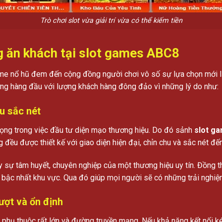
Trò chơi slot vừa giải trí vừa có thể kiếm tiền
 ăn khách tại slot games ABC8
me nổ hũ đem đến cộng đồng người chơi vô số sự lựa chọn mới 
ng hàng đầu với lượng khách hàng đông đảo vì những lý do như:
u sắc nét
rọng trong việc đầu tư diện mạo thương hiệu. Do đó sảnh
slot g
ều được thiết kế với giao diện hiện đại, chỉn chu và sắc nét đến 
y sự tâm huyết, chuyên nghiệp của một thương hiệu uy tín. Đồng 
 bậc nhất khu vực. Qua đó giúp mọi người sẽ có những trải nghiệ
ượt và ổn định
phụ thuộc rất lớn và đường truyền mạng. Nếu khả năng kết nối ké