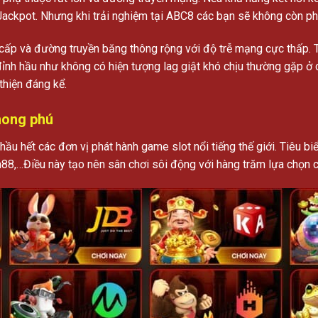
 Jackpot. Nhưng khi trải nghiệm tại ABC8 các bạn sẽ không còn ph
cấp và đường truyền băng thông rộng với độ trễ mạng cực thấp. 
đỉnh hầu như không có hiện tượng lag giật khó chịu thường gặp ở
thiện đáng kể.
hong phú
hầu hết các đơn vị phát hành game slot nổi tiếng thế giới. Tiêu bi
h88,…Điều này tạo nên sân chơi sôi động với hàng trăm lựa chọn c