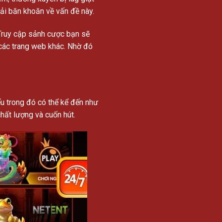
ải băn khoăn về vấn đề này.
Truy cập sảnh cược bạn sẽ
 các trang web khác. Nhờ đó
ểu trong đó có thể kể đến như
hất lượng và cuốn hút.