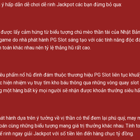
i ý hấp dẫn dễ chơi dễ rinh Jackpot các bạn đừng bỏ qua:
được lấy cảm hứng từ biểu tượng chú mèo thần tài của Nhật Bản 
ame do nhà phát hành PG Slot sáng tạo với các tính năng độc đáo,
toán khác nhau nên tỷ lệ thắng hũ rất cao.
iêu phẩm nổ hũ đình đám thuộc thương hiệu PG Slot liên tục khuấ
c hiện nhiệm vụ truy tìm kho báu thông qua những vòng quay slot
g một hàng bất kỳ mọi người sẽ nhận được khoản thưởng siêu hấ
át hành dựa trên ý tưởng về vị thần có thể đem lại phú quý, may
án cùng những biểu tượng mang giá trị thưởng khác nhau. Tính toá
 rinh ngay giải Jackpot với số tiền lên đến hàng chục tỷ đồng.