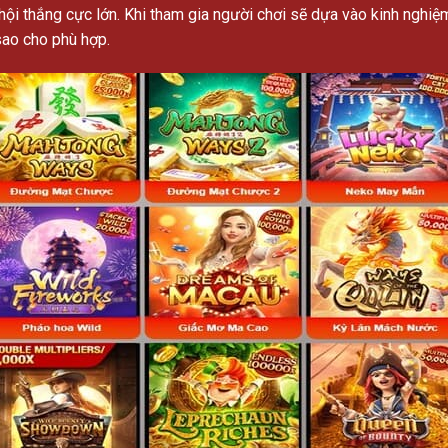
hội thắng cực lớn. Khi tham gia người chơi sẽ dựa vào kinh nghiệ
ao cho phù hợp.