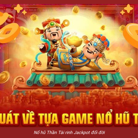
Nổ hũ Thần Tài rinh Jackpot đổi đời